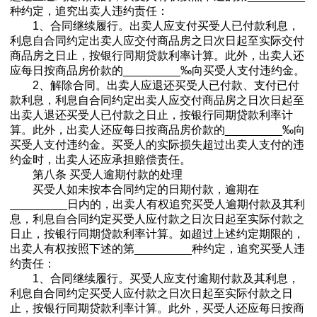
种约定，追究出卖人违约责任：
1、合同继续履行。出卖人应支付买受人已付款利息，
利息自合同约定出卖人应交付商品房之日次日起至实际交付
商品房之日止，按银行同期贷款利率计算。此外，出卖人还
应每日按商品房价款的_________‰向买受人支付违约金。
2、解除合同。出卖人应退还买受人已付款、支付已付
款利息，利息自合同约定出卖人应交付商品房之日次日起至
出卖人退还买受人已付款之日止，按银行同期贷款利率计
算。此外，出卖人还应每日按商品房价款的_________‰向
买受人支付违约金。买受人的实际损失超过出卖人支付的违
约金时，出卖人还应承担赔偿责任。
第八条 买受人逾期付款的处理
买受人如未按本合同约定的日期付款，逾期在
_________日内的，出卖人有权追究买受人逾期付款及其利
息，利息自合同约定买受人应付款之日次日起至实际付款之
日止，按银行同期贷款利率计算。如超过上述约定期限的，
出卖人有权按照下述的第_________种约定，追究买受人违
约责任：
1、合同继续履行。买受人应支付逾期付款及其利息，
利息自合同约定买受人应付款之日次日起至实际付款之日
止，按银行同期贷款利率计算。此外，买受人还应每日按商