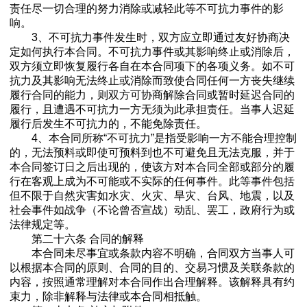
责任尽一切合理的努力消除或减轻此等不可抗力事件的影
响。
3、不可抗力事件发生时，双方应立即通过友好协商决
定如何执行本合同。不可抗力事件或其影响终止或消除后，
双方须立即恢复履行各自在本合同项下的各项义务。如不可
抗力及其影响无法终止或消除而致使合同任何一方丧失继续
履行合同的能力，则双方可协商解除合同或暂时延迟合同的
履行，且遭遇不可抗力一方无须为此承担责任。当事人迟延
履行后发生不可抗力的，不能免除责任。
4、本合同所称“不可抗力”是指受影响一方不能合理控制
的，无法预料或即使可预料到也不可避免且无法克服，并于
本合同签订日之后出现的，使该方对本合同全部或部分的履
行在客观上成为不可能或不实际的任何事件。此等事件包括
但不限于自然灾害如水灾、火灾、旱灾、台风、地震，以及
社会事件如战争（不论曾否宣战）动乱、罢工，政府行为或
法律规定等。
第二十六条 合同的解释
本合同未尽事宜或条款内容不明确，合同双方当事人可
以根据本合同的原则、合同的目的、交易习惯及关联条款的
内容，按照通常理解对本合同作出合理解释。该解释具有约
束力，除非解释与法律或本合同相抵触。