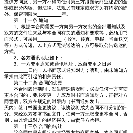
提供方同意，另一方不得向任何第三方泄露该商业秘密的全
部或部分内容。但法律、法规另有规定或双方另有约定的除
外。保密期限为_________年。
第二十一条 通知
1、根据本合同需要一方向另一方发出的全部通知以及
双方的文件往来及与本合同有关的通知和要求等，必须用书
面形式，可采用_________（书信、传真、电报、当面送交
等）方式传递。以上方式无法送达的，方可采取公告送达的
方式。
2、各方通讯地址如下：_________.
3、一方变更通知或通讯地址，应自变更之日起
_________日内，以书面形式通知对方；否则，由未通知方
承担由此而引起的相关责任。
第二十二条 合同的变更
本合同履行期间，发生特殊情况时，买卖任何一方需变
更本合同的，要求变更一方应及时书面通知对方，征得对方
同意后，双方在规定的时限内（书面通知发出 _________
天内）签订书面变更协议，该协议将成为合同不可分割的部
分。未经双方签署书面文件，任何一方无权变更本合同，否
则，由此造成对方的经济损失，由责任方承担。
第二十三条 合同的转让
除合同中另有规定外或经双方协商同意外，本合同所规