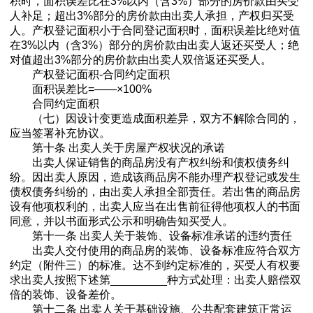
积时，面积误差比在3%以内（含3%）部分的房价款由买受
人补足；超出3%部分的房价款由出卖人承担，产权归买受
人。产权登记面积小于合同登记面积时，面积误差比绝对值
在3%以内（含3%）部分的房价款由出卖人返还买受人；绝
对值超出3%部分的房价款由出卖人双倍返还买受人。
产权登记面积-合同约定面积
面积误差比=——×100%
合同约定面积
（七）因设计变更造成面积差异，双方不解除合同的，
应当签署补充协议。
第十条 出卖人关于房屋产权状况的承诺
出卖人保证销售的商品房没有产权纠纷和债权债务纠
纷。因出卖人原因，造成该商品房不能办理产权登记或发生
债权债务纠纷的，由出卖人承担全部责任。若出售的商品房
设有他项权利的，出卖人应当在出售前征得他项权人的书面
同意，并以书面形式公示和明确告知买受人。
第十一条 出卖人关于装饰、设备标准承诺的违约责任
出卖人交付使用的商品房的装饰、设备标准应符合双方
约定（附件三）的标准。达不到约定标准的，买受人有权要
求出卖人按照下述第_________种方式处理：出卖人赔偿双
倍的装饰、设备差价。
第十二条 出卖人关于基础设施、公共配套建筑正常运