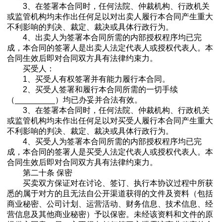
3、在签署本合同时，任何法院、仲裁机构、行政机关
或监管机构均未作出任何足以对出卖人履行本合同产生重大
不利影响的判决、裁定、裁决或具体行政行为。
4、出卖人为签署本合同所需的内部授权程序均已完
成，本合同的签署人是出卖人法定代表人或授权代表人。本
合同生效后即对合同双方具有法律约束力。
买受人：
1、买受人有权签署并有能力履行本合同。
2、买受人签署和履行本合同所需的一切手续
（_________）均已办妥并合法有效。
3、在签署本合同时，任何法院、仲裁机构、行政机关
或监管机构均未作出任何足以对买受人履行本合同产生重大
不利影响的判决、裁定、裁决或具体行政行为。
4、买受人为签署本合同所需的内部授权程序均已完
成，本合同的签署人是买受人法定代表人或授权代表人。本
合同生效后即对合同双方具有法律约束力。
第二十条 保密
买卖双方保证对在讨论、签订、执行本协议过程中所获
悉的属于对方的且无法自公开渠道获得的文件及资料（包括
商业秘密、公司计划、运营活动、财务信息、技术信息、经
营信息及其他商业秘密）予以保密。未经该资料和文件的原