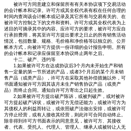
被许可方同意建立和保留所有有关本协议项下交易活动
的会计帐本和记录。许可方或其全权代表有权在任何合理的
时间内查询该会计帐本或记录及其它所有与交易有关的、在
被许可方控制之下的文件和资料。许可方或其全权代表为上
述目的可摘录其中的内容。应许可方的要求，被许可方应自
行承担费用，将其至许可方提出要求之日止的所有销售活动
情况，包括数量、规格、毛价格和净价格等以独立的、公开
帐本方式，向被许可方提供一份详细的会计报告申明。所有
的会计帐本和记录应保留至本协议终止两年之后。
十二、破产、违约等
1.如果被许可方在达成协议后3个月内未开始生产和销
售一定量的第一节所述的产品，或者3个月后的某个月未销
售产品（或类产品），许可方在采取其他补偿措施以外，可
书面通知被许可方因其该月未生产销售协议产品（或类产
品）而终止合同。通知自许可方寄出之日起生效。
2.如果被许可方提出破产陈诉，或被判破产，或对被许
可方提起破产诉状，或被许可方无偿还能力，或被许可方为
其债权人的利益而转让，或依照破产法做出安排，或被许可
方停止经营，或有人接收其经营，则此许可合同自动终止。
除非得到许可方书面表示的同意意见，被许可方、其接收
者、代表、受托人、代理人、管理人、继承人或被转让人无