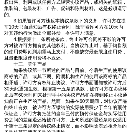
权出售、利用或以任何方式经营协议产品，或相关的纸箱，
集装箱、包装材料、广告、促销和陈列材料。这是必须遵守
的。
3.如果被许可方违反本协议条款下的义务，许可方在提
前10天书面通知后有权终止合同，除非被许可方在10天内
对其违约行为做出全部补偿，令许可方满意。
4.根据第十二条所述条款，终止许可合同将不影响许可
方对被许可方拥有的其他权利。当协议终止时，基于销售额
的使用费即刻到期需马上支付，不能缺交最低限度使用费，
且最低限度使用费将不返还。
十三、竞争产品
如果协议第一节所述的产品与目前、今后生产的使用该
商标的产品，或其下属、附属机构生产的使用该商标的产品
相矛盾，许可方有权终止协议。许可方书面通知被许可方后
30天此通知生效。根据第十五条的条款，被许可方在协议终
止后有60天时间来处理手中的协议产品和在接到终止协议通
知前正在生产的产品。然而，如果在60天期间，对协议产品
的终止有效，被许可方应缴纳的实际使用费少于当年的预付
保证金，许可方将把签约当年已付的预付保证金与实际使用
费之间的差额退还给被许可方。上句所述的退还条款仅适用
于第十三条规定的协议终止情况，而不影响除表述相矛盾的