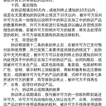
条款外其它所有条款的适用性。
十四、最后报告
在协议期满后60天内，或收到终止通知的10天以内，
或是在无需通知的协议终止情况下10天以内，被许可方应向
许可方出具一份报告以说明手中的和正在加工中的协议产品
的数量和种类。许可方有权进行实地盘存以确认存货情况和
报告的准确。若被许可方拒绝许可方的核查，将失去处理存
货的权利。许可方保留其拥有的其他法律权利。
十五、存货处理
协议根据第十二条的条款终止后，在被许可方已支付预
付款和使用费，并已按第二条要求提供报告的情况下，如协
议中无另外规定，被许可方可以在收到终止协议通知后60天
内处理其手中的和正在加工中的协议产品。合同到期后，或
因被许可方未在产品，或其包装纸箱、集装箱、包装材料和
广告、促销、展示材料上加贴版权、商标和服务标志注册标
签后，或因被许可方生产的产品的质量、式样不符合第七条
所述许可方的要求，而导致协议终止，被许可方不得再生
产、出售、处理任何协议产品。
十六、协议终止或期满的效果
协议终止或期满后，授与被许可方的一切权利即刻返还
许可方。许可方可自由地向他人转让在生产、出售、分销协
议产品过程中使用该商标的权利。被许可方不得再使用该商