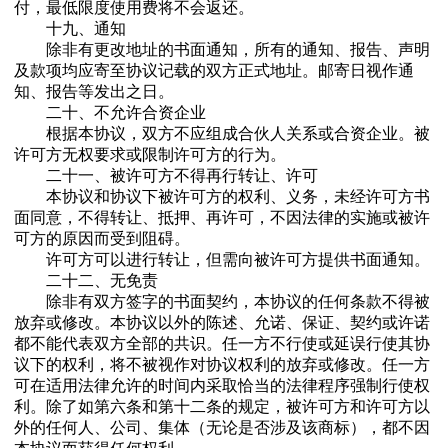
付，最低限度使用费将不会返还。
十九、通知
除非有更改地址的书面通知，所有的通知、报告、声明
及款项均应寄至协议记载的双方正式地址。邮寄日视作通
知、报告等发出之日。
二十、不允许合资企业
根据本协议，双方不应组成合伙人关系或合资企业。被
许可方无权要求或限制许可方的行为。
二十一、被许可方不得再行转让、许可
本协议和协议下被许可方的权利、义务，未经许可方书
面同意，不得转让、抵押、再许可，不因法律的实施或被许
可方的原因而受到阻碍。
许可方可以进行转让，但需向被许可方提供书面通知。
二十二、无免责
除非有双方签字的书面契约，本协议的任何条款不得被
放弃或修改。本协议以外的陈述、允诺、保证、契约或许诺
都不能代表双方全部的共识。任一方不行使或延误行使其协
议下的权利，将不被视作对协议权利的放弃或修改。任一方
可在适用法律允许的时间内采取恰当的法律程序强制行使权
利。除了如第六条和第十二条的规定，被许可方和许可方以
外的任何人、公司、集体（无论是否涉及该商标），都不因