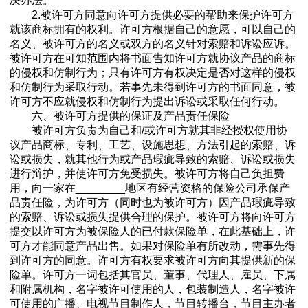
决办法。
2.被许可方同意向许可方提供必要的帮助来保护许可方
就该商标拥有的权利。许可方根据自己的意愿，可以自己的
名义、被许可方的名义或双方的名义针对索赔和诉讼应诉。
被许可方在可知范围内将书面告知许可方就协议产品的商标
的侵权和仿制行为；只有许可方有权决定是否对这样的侵权
和仿制行为采取行动。若事先未得到许可方的书面同意，被
许可方不应就侵权和仿制行为提出诉讼或采取任何行动。
六、被许可方提供的保证及产品责任保险
被许可方负责为自己和/或许可方就其非经授权使用协
议产品商标、专利、工艺、设施思想、方法引起的索赔、诉
讼或损失，就其他行为或产品瑕疵导致的索赔、诉讼或损失
进行辩护，并使许可方免受损失。被许可方将自己负担费
用，向一家在________地区有经营资格的保险公司承保产
品责任险，为许可方（同时也为被许可方）因产品瑕疵导致
的索赔、诉讼或损失提供合理的保护。被许可方将向许可方
提交以许可方为被保险人的已付款保险单，在此基础上，许
可方才能同意产品出售。如果对保险单有所改动，需事先得
到许可方的同意。许可方有权要求被许可方向其提供新的保
险单。许可方一词包括其官员、董事、代理人、雇员、下属
和附属机构，名字被许可使用的人，包装制造人，名字被许
可使用的广播、电视节目制作人，节目转播台，节目主办者