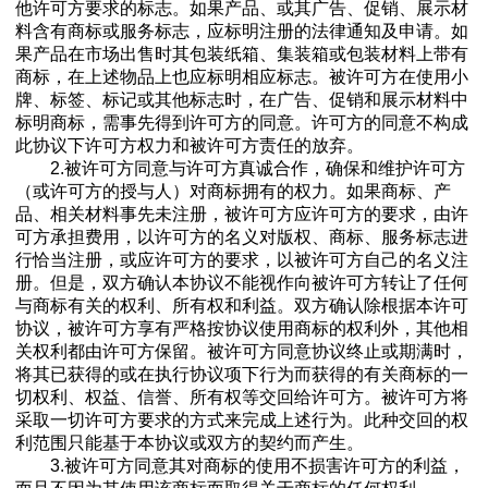
他许可方要求的标志。如果产品、或其广告、促销、展示材
料含有商标或服务标志，应标明注册的法律通知及申请。如
果产品在市场出售时其包装纸箱、集装箱或包装材料上带有
商标，在上述物品上也应标明相应标志。被许可方在使用小
牌、标签、标记或其他标志时，在广告、促销和展示材料中
标明商标，需事先得到许可方的同意。许可方的同意不构成
此协议下许可方权力和被许可方责任的放弃。
2.被许可方同意与许可方真诚合作，确保和维护许可方
（或许可方的授与人）对商标拥有的权力。如果商标、产
品、相关材料事先未注册，被许可方应许可方的要求，由许
可方承担费用，以许可方的名义对版权、商标、服务标志进
行恰当注册，或应许可方的要求，以被许可方自己的名义注
册。但是，双方确认本协议不能视作向被许可方转让了任何
与商标有关的权利、所有权和利益。双方确认除根据本许可
协议，被许可方享有严格按协议使用商标的权利外，其他相
关权利都由许可方保留。被许可方同意协议终止或期满时，
将其已获得的或在执行协议项下行为而获得的有关商标的一
切权利、权益、信誉、所有权等交回给许可方。被许可方将
采取一切许可方要求的方式来完成上述行为。此种交回的权
利范围只能基于本协议或双方的契约而产生。
3.被许可方同意其对商标的使用不损害许可方的利益，