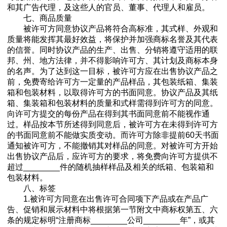
和其广告代理，及这些人的官员、董事、代理人和雇员。
七、商品质量
被许可方同意协议产品将符合高标准，其式样、外观和
质量将能发挥其最好效益，将保护并加强商标名誉及其代表
的信誉。同时协议产品的生产、出售、分销将遵守适用的联
邦、州、地方法律，并不得影响许可方、其计划及商标本身
的名声。为了达到这一目标，被许可方应在出售协议产品之
前，免费寄给许可方一定量的产品样品，其包装纸箱、集装
箱和包装材料，以取得许可方的书面同意。协议产品及其纸
箱、集装箱和包装材料的质量和式样需得到许可方的同意。
向许可方提交的每份产品在得到其书面同意前不能视作通
过。样品按本节所述得到同意后，被许可方在未得到许可方
的书面同意前不能做实质变动。而许可方除非提前60天书面
通知被许可方，不能撤销其对样品的同意。对被许可方开始
出售协议产品后，应许可方的要求，将免费向许可方提供不
超过________件的随机抽样样品及相关的纸箱、包装箱和
包装材料。
八、标签
1.被许可方同意在出售许可合同项下产品或在产品广
告、促销和展示材料中将根据第一节附文中商标权第五、六
条的规定标明“注册商标________公司________年”，或其