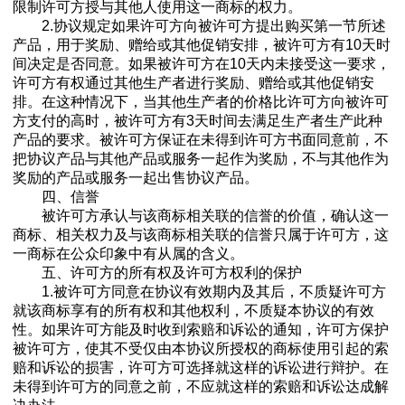
限制许可方授与其他人使用这一商标的权力。
2.协议规定如果许可方向被许可方提出购买第一节所述
产品，用于奖励、赠给或其他促销安排，被许可方有10天时
间决定是否同意。如果被许可方在10天内未接受这一要求，
许可方有权通过其他生产者进行奖励、赠给或其他促销安
排。在这种情况下，当其他生产者的价格比许可方向被许可
方支付的高时，被许可方有3天时间去满足生产者生产此种
产品的要求。被许可方保证在未得到许可方书面同意前，不
把协议产品与其他产品或服务一起作为奖励，不与其他作为
奖励的产品或服务一起出售协议产品。
四、信誉
被许可方承认与该商标相关联的信誉的价值，确认这一
商标、相关权力及与该商标相关联的信誉只属于许可方，这
一商标在公众印象中有从属的含义。
五、许可方的所有权及许可方权利的保护
1.被许可方同意在协议有效期内及其后，不质疑许可方
就该商标享有的所有权和其他权利，不质疑本协议的有效
性。如果许可方能及时收到索赔和诉讼的通知，许可方保护
被许可方，使其不受仅由本协议所授权的商标使用引起的索
赔和诉讼的损害，许可方可选择就这样的诉讼进行辩护。在
未得到许可方的同意之前，不应就这样的索赔和诉讼达成解