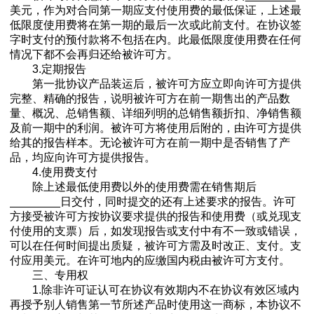
美元，作为对合同第一期应支付使用费的最低保证，上述最
低限度使用费将在第一期的最后一次或此前支付。在协议签
字时支付的预付款将不包括在内。此最低限度使用费在任何
情况下都不会再归还给被许可方。
3.定期报告
第一批协议产品装运后，被许可方应立即向许可方提供
完整、精确的报告，说明被许可方在前一期售出的产品数
量、概况、总销售额、详细列明的总销售额折扣、净销售额
及前一期中的利润。被许可方将使用后附的，由许可方提供
给其的报告样本。无论被许可方在前一期中是否销售了产
品，均应向许可方提供报告。
4.使用费支付
除上述最低使用费以外的使用费需在销售期后
________日交付，同时提交的还有上述要求的报告。许可
方接受被许可方按协议要求提供的报告和使用费（或兑现支
付使用的支票）后，如发现报告或支付中有不一致或错误，
可以在任何时间提出质疑，被许可方需及时改正、支付。支
付应用美元。在许可地内的应缴国内税由被许可方支付。
三、专用权
1.除非许可证认可在协议有效期内不在协议有效区域内
再授予别人销售第一节所述产品时使用这一商标，本协议不