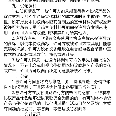
而且不因为其使用该商标而取得关于商标的任何权利。
九、促销资料
1.在任何情况下，被许可方如果期望得到本协议产品的
宣传材料，那么生产该宣传材料的成本和时间由被许可方承
担。所有涉及本协议商标或其复制品的宣传材料的产权应归
被许可方所有，尽管该宣传材料可能由被许可方发明或使
用，而许可方应有权使用或将其许可给其他方。
2.许可方有权，但没有义务使用本协议商标或被许可方
的商标，以使本协议商标、许可方或被许可方或其项目能够
完满或卓越。许可方没有义务继续在电台或电视台节目中宣
传本协议商标或其数字、符合或设计等。
3.被许可方同意，在没有得到许可方的事先书面批准的
情况下，不在电台或电视台作使用本协议商标的产品的宣传
或广告。许可方可以自由决定同意批准或不批准。
十、分销
1.被许可方同意将克尽勤勉，并且持续制造、分销或销
售本协议产品，而且还将为此做出必要和适当的安排。
2.被许可方在没有得到许可方的书面同意前，不得将本
协议产品销售给那些以获取佣金为目的的、有可能将本协议
产品当作促销赠品的，以促进其搭售活动目的的及销售方式
有问题的批发商、零售商、零售店及贸易商等。
十一、会计记录