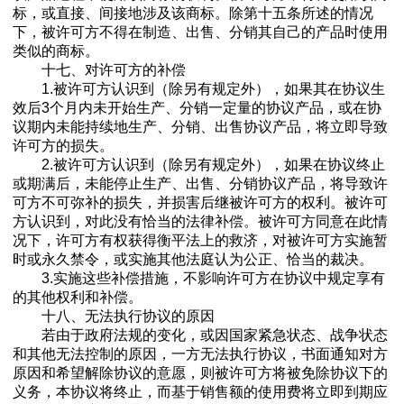
标，或直接、间接地涉及该商标。除第十五条所述的情况
下，被许可方不得在制造、出售、分销其自己的产品时使用
类似的商标。
十七、对许可方的补偿
1.被许可方认识到（除另有规定外），如果其在协议生
效后3个月内未开始生产、分销一定量的协议产品，或在协
议期内未能持续地生产、分销、出售协议产品，将立即导致
许可方的损失。
2.被许可方认识到（除另有规定外），如果在协议终止
或期满后，未能停止生产、出售、分销协议产品，将导致许
可方不可弥补的损失，并损害后继被许可方的权利。被许可
方认识到，对此没有恰当的法律补偿。被许可方同意在此情
况下，许可方有权获得衡平法上的救济，对被许可方实施暂
时或永久禁令，或实施其他法庭认为公正、恰当的裁决。
3.实施这些补偿措施，不影响许可方在协议中规定享有
的其他权利和补偿。
十八、无法执行协议的原因
若由于政府法规的变化，或因国家紧急状态、战争状态
和其他无法控制的原因，一方无法执行协议，书面通知对方
原因和希望解除协议的意愿，则被许可方将被免除协议下的
义务，本协议将终止，而基于销售额的使用费将立即到期应