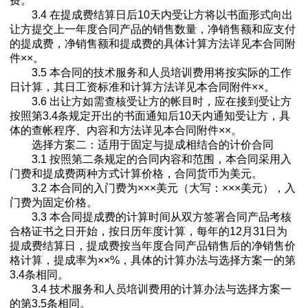
费。
3.4 在提成费结算日后10天内受让方将以书面形式向出
让方提交上一年度合同产品的销售数量，净销售额和应支付
的提成费，净销售额和提成费的具体计算方法详见本合同附
件××。
3.5 本合同的技术服务和人员培训费用将按实际的工作
日计算，其日工资标准和计算方法详见本合同附件××。
3.6 出让方如需查核受让方的帐目时，应在接到受让方
按照第3.4条规定开出的书面通知后10天内通知受让方，具
体的查帐程序、内容和方法详见本合同附件××。
选择方案二：适用于固定与提成相结合的计价合同
3.1 按照第二条规定的合同内容和范围，本合同采用入
门费和提成费两种方式计算价格，合同货币为美元。
3.2 本合同的入门费为×××美元（大写：×××美元），入
门费为固定价格。
3.3 本合同提成费的计算时间从双方签署合同产品考核
合格证书之日开始，按日历年度计算，每年的12月31日为
提成费结算日，提成费按当年度合同产品销售后的净销售价
格计算，提成率为××%，具体的计算办法与选择方案一的第
3.4条相同。
3.4 技术服务和人员培训费用的计算办法与选择方案一
的第3.5条相同。