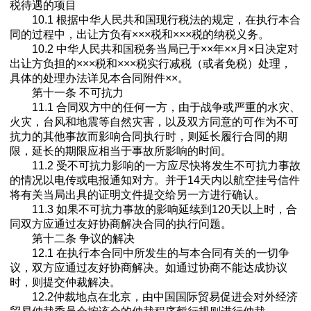
税待遇的项目
10.1 根据中华人民共和国现行税法的规定，在执行本合
同的过程中，出让方负有×××税和×××税的纳税义务。
10.2 中华人民共和国税务当局已于××年××月×日决定对
出让方负担的×××税和×××税实行减税（或者免税）处理，
具体的处理办法详见本合同附件××。
第十一条 不可抗力
11.1 合同双方中的任何一方，由于战争或严重的水灾、
火灾，台风和地震等自然灾害，以及双方同意的可作为不可
抗力的其他事故而影响合同执行时，则延长履行合同的期
限，延长的期限应相当于事故所影响的时间。
11.2 受不可抗力影响的一方应尽快将发生不可抗力事故
的情况以电传或电报通知对方。并于14天内以航空挂号信件
将有关当局出具的证明文件提交给另一方进行确认。
11.3 如果不可抗力事故的影响延续到120天以上时，合
同双方应通过友好协商解决合同的执行问题。
第十二条 争议的解决
12.1 在执行本合同中所发生的与本合同有关的一切争
议，双方应通过友好协商解决。如通过协商不能达成协议
时，则提交仲裁解决。
12.2仲裁地点在北京，由中国国际贸易促进会对外经济