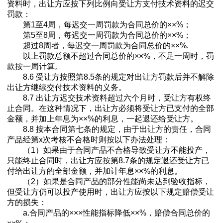
资料时，出让方应按下列比例向受让方支付技术资料的迟交
罚款：
第1至4周，每迟交一周罚款为合同总价的××%；
第5至8周，每迟交一周罚款为合同总价的××%；
超过8周者，每迟交一周罚款为合同总价的××%.
以上罚款总额不超过合同总价的××%，不足一周时，罚
款按一周计算。
8.6 受让方按照第8.5条的规定对出让方罚款后并不解除
出让方继续交付技术资料的义务。
8.7 出让方迟交技术资料超过六个月时，受让方有权终
止合同。在这种情况下，出让方必须将受让方已支付的全部
金额，并加上年息为××%的利息，一起退还给受让方。
8.8 按本合同第七条的规定，由于出让方的责任，合同
产品经第x次考核不合格时则按以下办法处理：
（1）如果由于合同产品不合格导致受让方不能投产，
只能终止合同时，出让方应按第8.7条的规定退还受让方已
付给出让方的全部金额，并加计年息××%的利息。
（2）如果是合同产品的部分性能尚未达到验收指标，
但受让方仍可以投产使用时，出让方应按以下规定赔偿受让
方的损失：
a.合同产品的×××性能指标降低××%，赔偿合同总价的