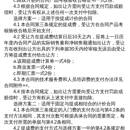
c.由双方签的合同产品考核验收合格证书一式2份。
4.3 根据合同规定，如出让方需向受让方支付罚款或赔
偿时，受让方有权从上述任何一次支付中扣除。
选择方案一：适用于按提成计价的合同
4.1 本合同第三条规定的提成费，受让方在合同产品考
核验收合格后开始支付。
4.2 受让方在提成费结算日后10天之内，应将上一日历
年度内合同产品的实际销售量和净销售额通知出让方，受让
方在收到出让方出具的下列单据30天内经审核无误后由受让
方将提成费支付给出让方：
a.该期提成费计算单一式4份；
b.商业发票一式4份；
c.即期汇票一式2份；
4.3 本合同的技术服务费和人员培训费的支付办法详见
合同附件××。
4.4 按本合同规定，如出让方需要向受让方支付罚款或
赔偿时，受让方有权从上述支付中直接扣除。
选择方案二：适用于固定与提成相结合的计价合同
4.1 本合同第三条规定的入门费的支付办法与第4.2条的
支付方法相同，其支付次数可根据具体合同的需要而定，每
次支付所需的单据与第4.2条相同。
4.2 提成费的支付方式与选择方案一中的第4.2条规定相