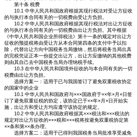
第十条 税费
10.1 中华人民共和国政府根据其现行税法对受让方征收
的与执行本合同有关的一切税费由受让方负担。
10.2 中华人民共和国政府根据其现行税法对出让方征收
的与执行本合同有关的一切税费由出让方负担。其中根据
《中华人民共和国企业所得税法》第十一条的规定对出让方
征收的预提税将由受让方从本合同第四条的支付中予以扣
除，代替出让方向中国税务当局缴纳，然后将税务当局出具
的完税凭证正本一份提交出让方，出让方应缴纳的其他税费
则由其自己去中国税务当局办理纳税手续。
10.3 在中华人民共和国境外征收的与本合同有关的一切
税费由出让方负担。
选择方案一：适用于已与我国签订了避免双重税收协定
的国家中的企业
10.1 中华人民共和国政府与×××国政府于××年×月×日签
订了避免双重征税的协定，该协定已于××年×月×日开始实
施，出让方和受让方均应遵守该协定的规定。
10.2 中华人民共和国政府根据其×××税法和×××税法的
规定对出让方征收的×××税和×××税将按避免双重税协定第
××条和第××条办理。
选择方案二：适用于已得到我国税务当局批准享受减免