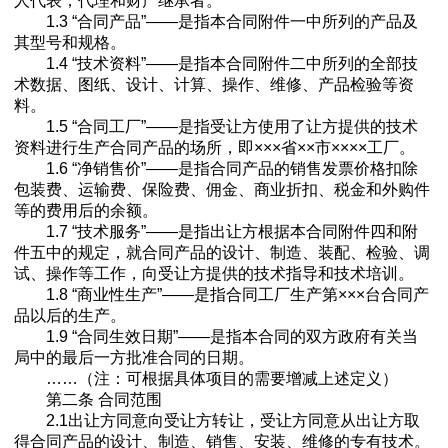
人代表，代理和财产继承者。
1.3 “合同产品”——是指本合同附件一中所列的产品及
其型号和规格。
1.4 “技术资料”——是指本合同附件二中所列的全部技
术数据、图纸、设计、计算、操作、维修、产品检验等资
料。
1.5 “合同工厂”——是指受让方使用了让方提供的技术
资料进行生产合同产品的场所，即×××省××市××××工厂。
1.6 “净销售价”——是指合同产品的销售发票价格扣除
包装费、运输费、保险费、佣金、商业折扣、税金和外购件
等的费用后的余额。
1.7 “技术服务”——是指出让方根据本合同附件四和附
件五中的规定，就合同产品的设计、制造、装配、检验、调
试、操作等工作，向受让方提供的技术指导和技术培训。
1.8 “商业性生产”——是指合同工厂生产第×××台合同产
品以后的生产。
1.9 “合同生效日期”——是指本合同的双方政府有关当
局中的最后一方批准合同的日期。
……（注：可根据具体项目的需要增减上述定义）
第二条 合同范围
2.1出让方同意向受让方转让，受让方同意从出让方取
得合同产品的设计、制造、销售、安装、维修的专有技术。