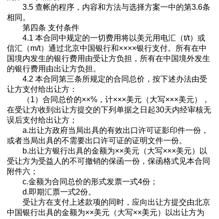
3.5 查帐的程序，内容和方法与选择方案一中的第3.6条
相同。
第四条 支付条件
4.1 本合同中规定的一切费用将以美元用电汇（t/t）或
信汇（m/t）通过北京中国银行和××××银行支付。所有在中
国境内发生的银行费用由受让方负担，所有在中国境外发生
的银行费用由出让方负担。
4.2 本合同第三条所规定的合同总价，按下述办法由受
让方支付给出让方：
（1）合同总价的××%，计×××美元（大写×××美元），
在受让方收到出让方提交的下列单据之日起30天内经审核无
误后支付给出让方；
a.出让方政府当局出具的有效出口许可证影印件一份，
或者当局出具的不需要出口许可证的证明文件一份。
b.出让方银行出具的金额为××美元（大写×××美元）以
受让方为受益人的不可撤销的保函一份，保函格式见本合同
附件六；
c.金额为合同总价的形式发票一式4份；
d.即期汇票一式2份。
受让方在支付上述款项的同时，应向出让方提交由北京
中国银行出具的金额为××美元（大写××美元）以出让方为