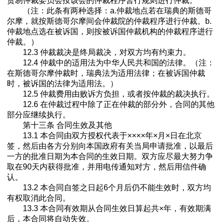
贸易仲裁委员会按该会的仲裁程序暂行规则进行仲裁。
（注：此条有两种选择：a.仲裁地点若在瑞典的斯德哥
尔摩，就按斯德哥尔摩间会仲裁院的仲裁程序进行仲裁。b.
仲裁地点选在被诉国，则按被诉国仲裁机构的仲裁程序进行
仲裁。）
12.3 仲裁裁决是终局裁决，对双方均有约束力。
12.4 仲裁中的适用法为中华人民共和国的法律。（注：
在斯德哥尔摩仲裁时，瑞典法为适用法律；在被诉国仲裁
时，被诉国的法律为适用法。）
12.5 仲裁费用由败诉方负担，或者按仲裁的裁决执行。
12.6 在仲裁过程中除了正在仲裁的部分外，合同的其他
部分应继续执行。
第十三条 合同生效及其他
13.1 本合同由双方授权代表于××××年×月×日在北京
签，然后由各方分别向本国政府有关当局申请批准，以最后
一方的批准日期为本合同的生效日期。双方应尽最大努力争
取在90天内获得批准，并用电传通知对方，然后用信件确
认。
13.2 本合同自签之日起6个月后仍不能生效时，双方均
有权取消此合同。
13.3 本合同有效期从合同生效日算起共×年，有效期满
后，本合同将自动失效。