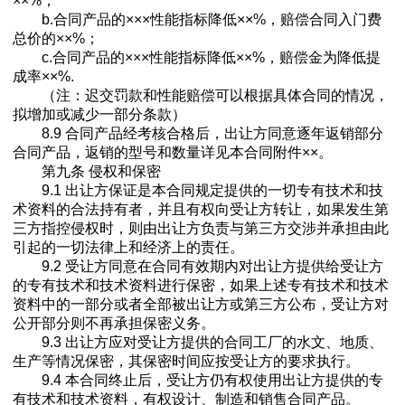
××%；
b.合同产品的×××性能指标降低××%，赔偿合同入门费
总价的××%；
c.合同产品的×××性能指标降低××%，赔偿金为降低提
成率××%.
（注：迟交罚款和性能赔偿可以根据具体合同的情况，
拟增加或减少一部分条款）
8.9 合同产品经考核合格后，出让方同意逐年返销部分
合同产品，返销的型号和数量详见本合同附件××。
第九条 侵权和保密
9.1 出让方保证是本合同规定提供的一切专有技术和技
术资料的合法持有者，并且有权向受让方转让，如果发生第
三方指控侵权时，则由出让方负责与第三方交涉并承担由此
引起的一切法律上和经济上的责任。
9.2 受让方同意在合同有效期内对出让方提供给受让方
的专有技术和技术资料进行保密，如果上述专有技术和技术
资料中的一部分或者全部被出让方或第三方公布，受让方对
公开部分则不再承担保密义务。
9.3 出让方应对受让方提供的合同工厂的水文、地质、
生产等情况保密，其保密时间应按受让方的要求执行。
9.4 本合同终止后，受让方仍有权使用出让方提供的专
有技术和技术资料，有权设计、制造和销售合同产品。