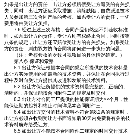
如果是出让方的责任，出让方必须赔偿受让方遭受的有关损
失，同时，出让方还应采取措施，消除缺陷，自费派遣技术
人员参加第三次合同产品的考核。如系受让方的责任，一切
费用将由受让方负担。
7.6 经过上述三次考核，合同产品仍然达不到验收标准
时，如系出让方的责任，受让方则有权终止合同，同时按第
八条的规定，出让方还应赔偿受让方的有关损失。如系受让
方的责任，则由双方协商合同将如何进一步执行的问题。
（注：考核验收的次数可视项目的具体情况确定。）
第八条 保证和索赔
8.1 出让方保证根据本合同的规定所提供的技术资料是
出让方实际使用的和最新的技术资料，并保证在合同执行过
程中及时向受让方提供其改进和发展的技术资料。
8.2 出让方保证所提供的技术资料是完整的、正确的、
清晰的，并保证能按合同附件二的规定及时交付。
8.3 出让方对合同工厂提供的性能保证期为××个月，性
能保证期的起算和终止时间详见本合同附件三。
8.4 如出让方交付的技术资料不符合第8.2条的规定时，
出让方必须在收到受让方书面通知后30天内免费将有关的技
术资料航寄给受让方。
8.5 如出让方不能按本合同附件二规定的时间交付技术