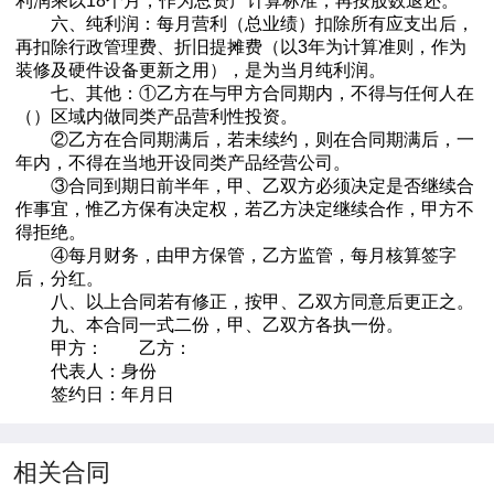
利润乘以18个月，作为总资产计算标准，再按股数退还。
六、纯利润：每月营利（总业绩）扣除所有应支出后，
再扣除行政管理费、折旧提摊费（以3年为计算准则，作为
装修及硬件设备更新之用），是为当月纯利润。
七、其他：①乙方在与甲方合同期内，不得与任何人在
（）区域内做同类产品营利性投资。
②乙方在合同期满后，若未续约，则在合同期满后，一
年内，不得在当地开设同类产品经营公司。
③合同到期日前半年，甲、乙双方必须决定是否继续合
作事宜，惟乙方保有决定权，若乙方决定继续合作，甲方不
得拒绝。
④每月财务，由甲方保管，乙方监管，每月核算签字
后，分红。
八、以上合同若有修正，按甲、乙双方同意后更正之。
九、本合同一式二份，甲、乙双方各执一份。
甲方： 乙方：
代表人：身份
签约日：年月日
相关合同