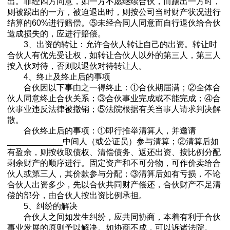
出。非经四方同意，如一方不愿继续合伙，而踢出一方时，
则被踢出的一方，被迫退出时，则按公司当时财产状况进行
结算的60%进行赔偿。⑤未经合同人同意而自行退伙给合伙
造成损失的，应进行赔偿。
3、出资的转让：允许合伙人转让自己的出资。转让时
合伙人有优先受让权，如转让合伙人以外的第三人，第三人
按入伙对待，否则以退伙对待转让人。
4、终止及终止后的事项
合伙因以下事由之一得终止：①合伙期届满；②全体合
伙人同意终止合伙关系；③合伙事业完成或不能完成；④合
伙事业违反法律被撤销；⑤法院根据有关当事人请求判决解
散。
合伙终止后的事项：①即行推举清算人，并邀请
____________中间人（或公证员）参与清算；②清算后如
有盈余，则按收取债权、清偿债务、返还出资、按比例分配
剩余财产的顺序进行。固定资产和不可分物，可作价卖给合
伙人或第三人，其价款参与分配；③清算后如有亏损，不论
合伙人出资多少，先以合伙共同财产偿还，合伙财产不足清
偿的部分，由合伙人按出资比例承担。
5、纠纷的解决
合伙人之间如发生纠纷，应共同协商，本着有利于合伙
事业发展的原则予以解决。如协商不成，可以诉诸法院。