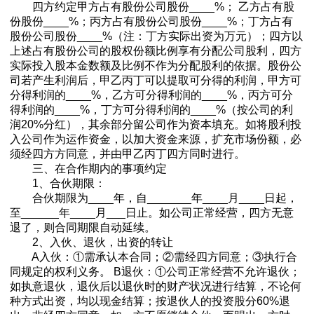
四方约定甲方占有股份公司股份____%； 乙方占有股
份股份____%；丙方占有股份公司股份____%；丁方占有
股份公司股份____%（注：丁方实际出资为万元）；四方以
上述占有股份公司的股权份额比例享有分配公司股利，四方
实际投入股本金数额及比例不作为分配股利的依据。股份公
司若产生利润后，甲乙丙丁可以提取可分得的利润，甲方可
分得利润的____%，乙方可分得利润的____%，丙方可分
得利润的____%，丁方可分得利润的____%（按公司的利
润20%分红），其余部分留公司作为资本填充。如将股利投
入公司作为运作资金，以加大资金来源，扩充市场份额，必
须经四方方同意，并由甲乙丙丁四方同时进行。
三、在合作期内的事项约定
1、合伙期限：
合伙期限为____年，自_______年____月____日起，
至______年____月___日止。如公司正常经营，四方无意
退了，则合同期限自动延续。
2、入伙、退伙，出资的转让
A入伙：①需承认本合同；②需经四方同意；③执行合
同规定的权利义务。 B退伙：①公司正常经营不允许退伙；
如执意退伙，退伙后以退伙时的财产状况进行结算，不论何
种方式出资，均以现金结算；按退伙人的投资股分60%退